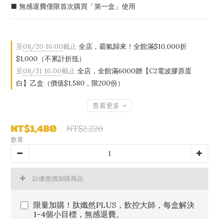
■ 無感退費僅限首次購買「第一盒」使用
至
08/20 16:00
截止
全店，霸氣歸來！全館滿$10,000折
$1,000（不累計折抵）
至
08/31 16:00
截止
全店，全館滿6000贈【C2電波膠原蛋
白】乙盒（價值$1,580，限200份）
查看更多
NT$1,480
NT$2,220
數量
以優惠價加購商品
限量加購！肽孅然PLUS，飲控大師，每盒解決
1-4個小目標，無感退費。