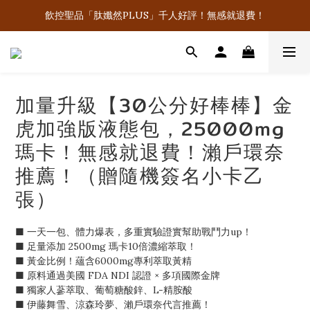
飲控聖品「肽孅然PLUS」千人好評！無感就退費！
飲控聖品「肽孅然PLUS」千人好評！無感就退費！
買好棒棒系列商品隨機送「女神簽名照💋」
李多慧有感代言！滿5000就抽LV經典老花鏈條包！
飲控聖品「肽孅然PLUS」千人好評！無感就退費！
加量升級【30公分好棒棒】金
虎加強版液態包，25000mg
瑪卡！無感就退費！瀨戶環奈
推薦！（贈隨機簽名小卡乙
張）
■ 一天一包、體力爆表，多重實驗證實幫助戰鬥力up！
■ 足量添加 2500mg 瑪卡10倍濃縮萃取！
■ 黃金比例！蘊含6000mg專利萃取黃精
■ 原料通過美國 FDA NDI 認證 × 多項國際金牌
■ 獨家人蔘萃取、葡萄糖酸鋅、L-精胺酸
■ 伊藤舞雪、涼森玲夢、瀨戶環奈代言推薦！