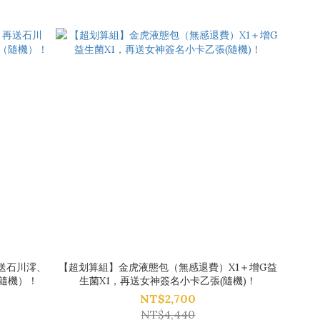
再送石川澪、
【超划算組】金虎液態包（無感退費）X1＋增G益
隨機）！
生菌X1，再送女神簽名小卡乙張(隨機)！
NT$2,700
NT$4,440