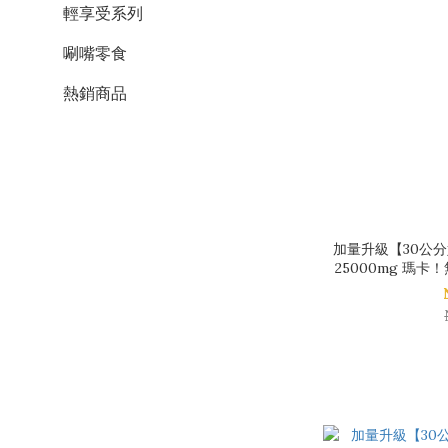
輕享受系列
唰嘴零食
熱銷商品
加量升級【30公
25000mg 瑪
（贈隨