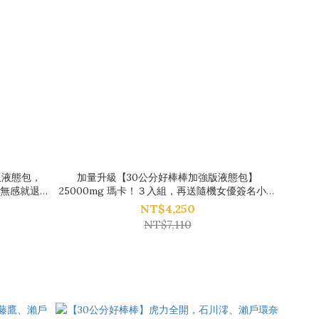
版液態包，
加量升級【30公分好棒棒加強版液態包】
！無感就退
25000mg 瑪卡！３入組，再送隨機女優簽名小海
報＋簽名小卡＋簽名杯墊！
NT$4,250
NT$7,110