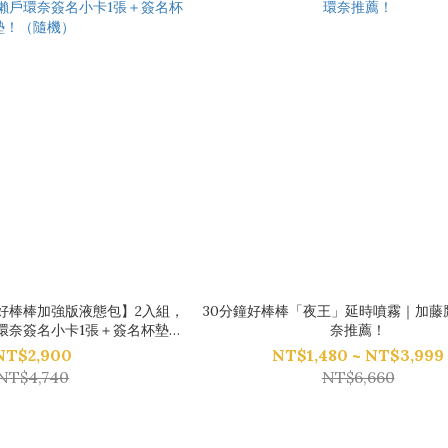
好棒棒加強版液態包】2入組，
30分鐘好棒棒「夜王」延時噴霧｜加藤
環奈簽名小卡1張＋簽名杯墊！
奈推薦！
（隨機）
NT$2,900
NT$1,480 ~ NT$3,999
NT$4,740
NT$6,660