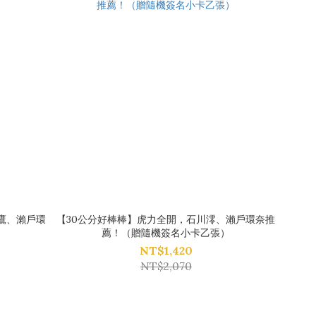
鷹、瀨戶環
【30公分好棒棒】虎力全開，石川澪、瀨戶環奈推
薦！（贈隨機簽名小卡乙張）
NT$1,420
NT$2,070