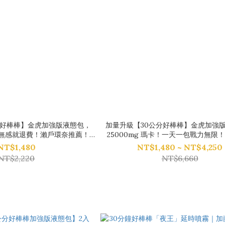
分好棒棒】金虎加強版液態包，
加量升級【30公分好棒棒】金虎加強
卡！無感就退費！瀨戶環奈推薦！
25000mg 瑪卡！一天一包戰力無限
機簽名小卡乙張）
費！瀨戶環奈代言推薦！
NT$1,480
NT$1,480 ~ NT$4,250
NT$2,220
NT$6,660