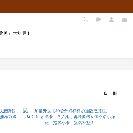
兌換」太划算！