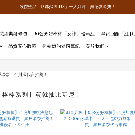
飲控聖品「肽孅然PLUS」千人好評！無感就退費！
飲控聖品「肽孅然PLUS」千人好評！無感就退費！
買好棒棒系列商品隨機送「女神簽名照💋」
老花經典鏈條包
30公分好棒棒「女神」優惠組
獨家回饋「紅利
李多慧有感代言！滿5000就抽LV經典老花鏈條包！
區
品質安心政策
橙姑娘的健康筆記
關於我們
飲控聖品「肽孅然PLUS」千人好評！無感就退費！
好棒棒系列】買就抽比基尼！