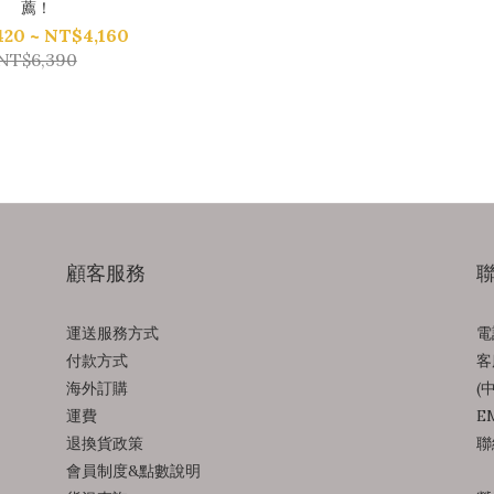
薦！
420 ~ NT$4,160
NT$6,390
顧客服務
運送服務方式
電
付款方式
客
海外訂購
(
運費
EM
退換貨政策
聯
會員制度&點數說明