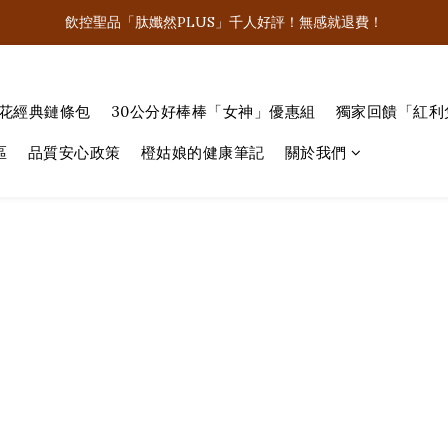
飲控聖品「肽孅然PLUS」千人好評！無感就退費！
飲控聖品「肽孅然PLUS」千人好評！無感就退費！
買好棒棒系列商品隨機送「女神簽名照💋」
老花經典鏈條包
30公分好棒棒「女神」優惠組
獨家回饋「紅利
李多慧有感代言！滿5000就抽LV經典老花鏈條包！
區
品質安心政策
橙姑娘的健康筆記
關於我們
飲控聖品「肽孅然PLUS」千人好評！無感就退費！