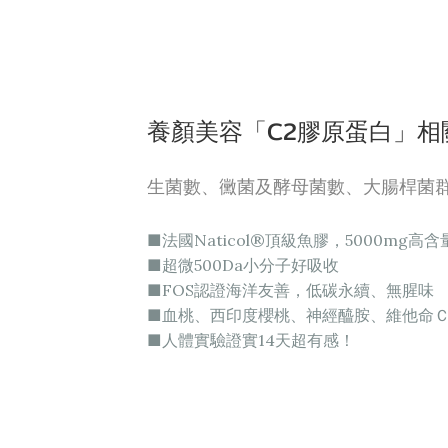
養顏美容「C2膠原蛋白」相
生菌數、黴菌及酵母菌數、大腸桿菌
■法國Naticol®頂級魚膠，5000mg高含
■超微500Da小分子好吸收
■FOS認證海洋友善，低碳永續、無腥味
■血桃、西印度櫻桃、神經醯胺、維他命
■人體實驗證實14天超有感！