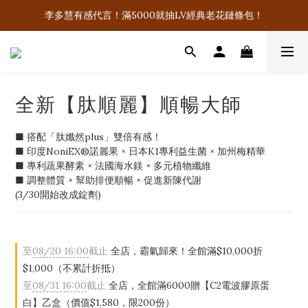
飲控聖品「肽孅然PLUS」千人好評！無感就退費！
飲控聖品「肽孅然PLUS」千人好評！無感就退費！
全新【肽順麗】順暢大師
■ 搭配「肽孅然plus」雙倍有感！
■ 印度NoniEX®諾麗果 × 日本K1專利益生菌 × 加州梅精華
■ 專利蔬果酵素 × 法國海水鎂 × 多元植物纖維
■ 調整體質 × 幫助排便順暢 × 促進新陳代謝
(3/30開始改成錠劑)
至
08/20 16:00
截止
全店，霸氣歸來！全館滿$10,000折
$1,000（不累計折抵）
至
08/31 16:00
截止
全店，全館滿6000贈【C2電波膠原蛋
白】乙盒（價值$1,580，限200份）