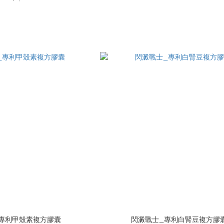
專利甲殼素複方膠囊
閃澱戰士_專利白腎豆複方膠