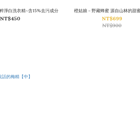
粹淨白洗衣精~含15%去污成分
橙姑娘－野藏蜂蜜 源自山林的甜
NT$450
NT$699
NT$900