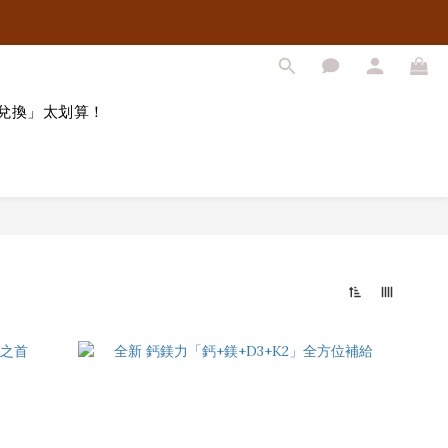
兌換」太划算！