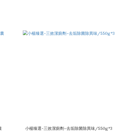
囊
小楊臻選-三效潔廁劑~去垢除菌除異味/550g*3