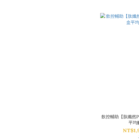
飲控輔助【肽孅然P
平均
NT$1,