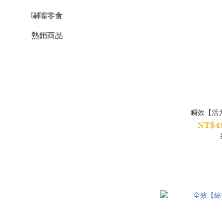
唰嘴零食
熱銷商品
瞬效【活
NT$49