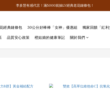
飲控聖品「肽孅然PLUS」千人好評！無感就退費！
李多慧有感代言！滿5000就抽LV經典老花鏈條包！
飲控聖品「肽孅然PLUS」千人好評！無感就退費！
老花經典鏈條包
30公分好棒棒「女神」優惠組
獨家回饋「紅利
區
品質安心政策
橙姑娘的健康筆記
關於我們