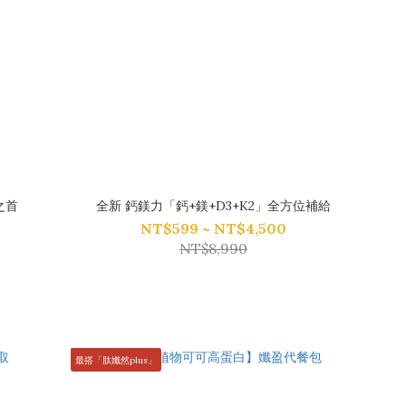
之首
全新 鈣鎂力「鈣+鎂+D3+K2」全方位補給
NT$599 ~ NT$4,500
NT$8,990
最搭「肽孅然plus」