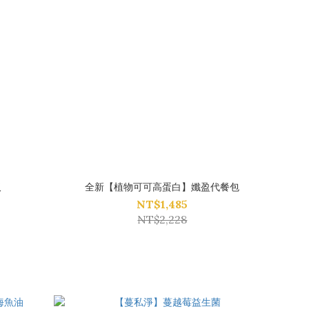
取
全新【植物可可高蛋白】孅盈代餐包
NT$1,485
NT$2,228