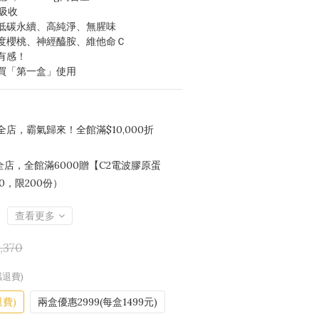
好吸收
，低碳永續、高純淨、無腥味
度櫻桃、神經醯胺、維他命Ｃ
有感！
買「第一盒」使用
全店，霸氣歸來！全館滿$10,000折
）
全店，全館滿6000贈【C2電波膠原蛋
0，限200份）
查看更多
,370
感退費)
退費)
兩盒優惠2999(每盒1499元)