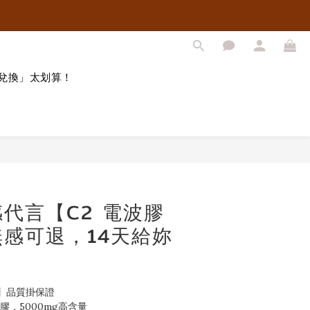
兌換」太划算！
立即購買
代言【C2 電波膠
感可退，14天給妳
】品質掛保證
魚膠，5000mg高含量