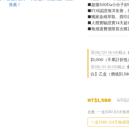
■超微500Da小分子
■FOS認證海洋友善
■獨家血桃萃取、西印
■人體實驗證實14天超
■無感退費僅限首次購
至
08/20 16:00
截止
$1,000（不累計折抵
至
08/31 16:00
截止
白】乙盒（價值$1,58
NT$1,580
NT$2
盒數
: 一盒1580 (14天無
一盒1580 (14天無感