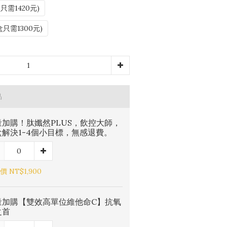
只需1420元)
盒只需1300元)
品
量加購！肽孅然PLUS，飲控大師，
盒解決1-4個小目標，無感退費。
 NT$1,900
量加購【雙效高單位維他命C】抗氧
之首