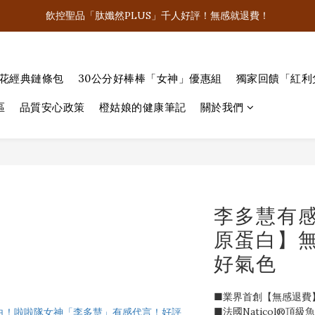
飲控聖品「肽孅然PLUS」千人好評！無感就退費！
飲控聖品「肽孅然PLUS」千人好評！無感就退費！
買好棒棒系列商品隨機送「女神簽名照💋」
老花經典鏈條包
30公分好棒棒「女神」優惠組
獨家回饋「紅利
李多慧有感代言！滿5000就抽LV經典老花鏈條包！
區
品質安心政策
橙姑娘的健康筆記
關於我們
飲控聖品「肽孅然PLUS」千人好評！無感就退費！
李多慧有感
原蛋白】無
好氣色
■業界首創【無感退費
■法國Naticol®頂級