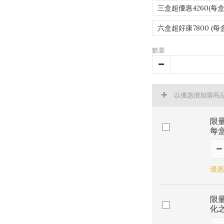
三盒超優惠4260(每盒
六盒超好康7800 (每
數量
以優惠價加購商
限
每
優惠價
限
化